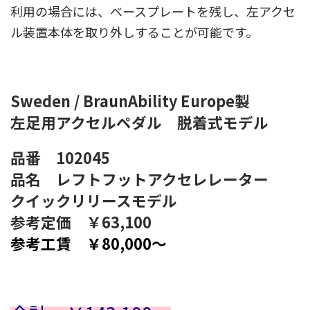
利用の場合には、ベースプレートを残し、左アクセ
ル装置本体を取り外しすることが可能です。
Sweden / BraunAbility Europe製
左足用アクセルペダル
脱着式モデル
品番 102045
品名 レフトフットアクセレレーター
クイックリリースモデル
参考定価 ￥63,100
参考工賃 ￥80,000～