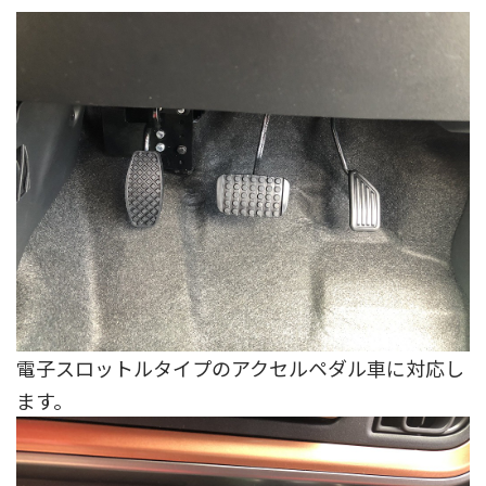
電子スロットルタイプのアクセルペダル車に対応し
ます。