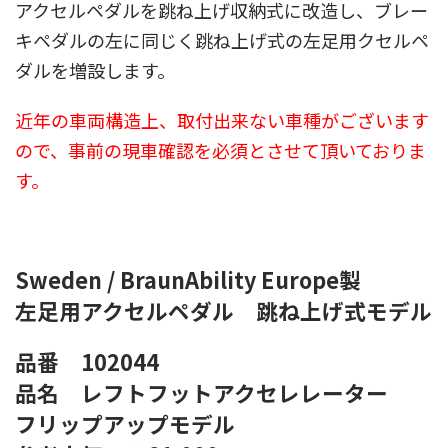
アクセルペダルを跳ね上げ収納式に改造し、ブレー
キペダルの左に同じく跳ね上げ式の左足用クセルペ
ダルを増設します。
近年の車両構造上、取付出来ない車種がございます
ので、事前の現車確認を必須とさせて頂いておりま
す。
Sweden / BraunAbility Europe製
左足用アクセルペダル 跳ね上げ
式モデル
品番 102044
品名 レフトフットアクセレレーター
フリップアップモデル