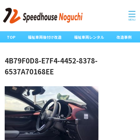
TOP
福祉車両後付け改造
福祉車両レンタル
改造事例
4B79F0D8-E7F4-4452-8378-
6537A70168EE