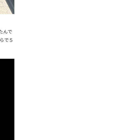
たんで
ちらで５