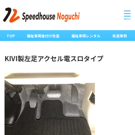
TOP
福祉車両後付け改造
福祉車両レンタル
改造事例
KIVI製左足アクセル電スロタイプ