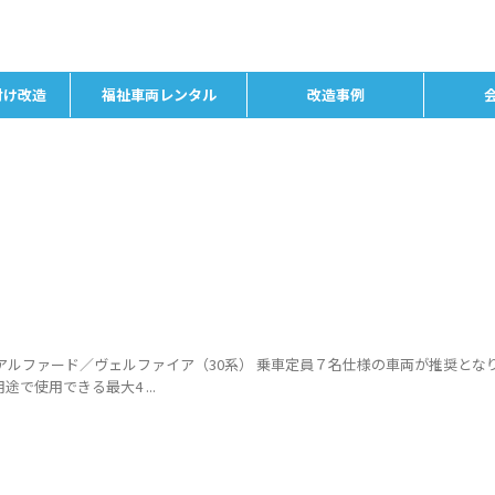
付け改造
福祉車両レンタル
改造事例
A アルファード／ヴェルファイア（30系） 乗車定員７名仕様の車両が推奨とな
で使用できる最大4 ...