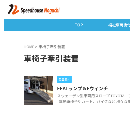
TOP
福祉車両後
HOME
>
車椅子牽引装置
車椅子牽引装置
製品案内
FEALランプ＆Fウィンチ
スウェーデン製車両用スロープ TOYOT
電動車椅子やカート、バイクなど 様々な用途