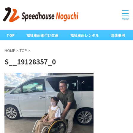
TOP
福祉車両後付け改造
福祉車両レンタル
改造事例
HOME
>
TOP
>
S__19128357_0