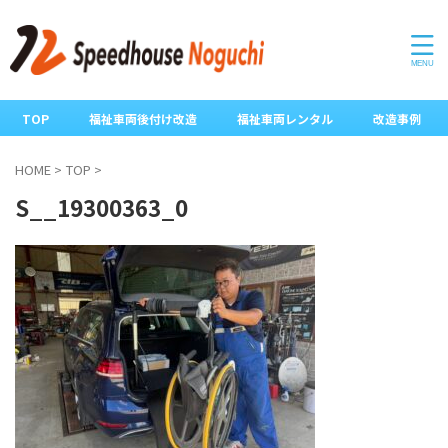
TOP
福祉車両後付け改造
福祉車両レンタル
改造事例
HOME
>
TOP
>
S__19300363_0