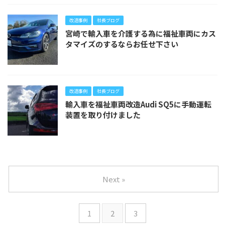
改造事例
社長ブログ
宮崎で輸入車を介護する為に福祉車両にカス
タマイズのするならお任せ下さい
改造事例
社長ブログ
輸入車を福祉車両改造Audi SQ5に手動運転
装置を取り付けました
Next »
1
2
3