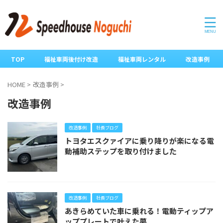
TOP
福祉車両後付け改造
福祉車両レンタル
改造事例
HOME
>
改造事例
>
改造事例
改造事例
社長ブログ
トヨタエスクァイアに乗り降りが楽になる電
動補助ステップを取り付けました
改造事例
社長ブログ
あきらめていた車に乗れる！電動ティップア
ッププレートで叶えた夢