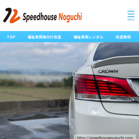
TOP
福祉車両後付け改造
福祉車両レンタル
改造事例
https://speedhousenoguchi.com