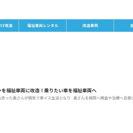
付け改造
福祉車両レンタル
改造事例
ンを福祉車両に改造！乗りたい車を福祉車両へ
れ添った奥さんが病気で車イス生活となり 奥さんを病院へ検査や治療へ旦