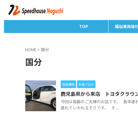
TOP
福祉車両後
HOME
>
国分
国分
改造事例
社長ブログ
鹿児島県から来店 トヨタクラウ
今回は高齢のご夫婦のお話です。 長年連
連れていかれるそうです。 そ ...