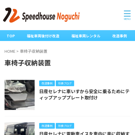
TOP
福祉車両後付け改造
福祉車両レンタル
改造事例
HOME
>
車椅子収納装置
車椅子収納装置
改造事例
社長ブログ
日産セレナに車いすから安全に乗るためにテ
ィップアッププレート取付け
改造事例
社長ブログ
日産セレナに電動車イスを車内に楽に収納す