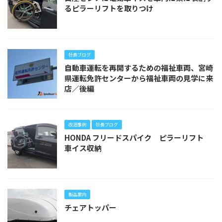
るピラーリフトを取りつけ
社長ブログ
自動車運転を再開するための福祉車両、宮崎
県運転免許センターから福祉車両の見学に来
店／後編
改造事例
社長ブログ
HONDA フリードスパイク ピラーリフト
車イス収納
製品案内
チェアトッパー