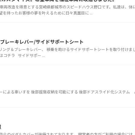
祉車両改造を得意とする宮崎県都城市のスピードハウス野口です。私達は、体
を持ったお客様の夢を叶えるために日々真面目に ...
＆ブレーキレバー/サイドサポートシート
クセルリング＆ブレーキレバー、 移乗を助けるサイドサポートシートを取り付けま
コチラ サイドサポー ...
ドア ドライバーによる車いすを 後部座席収納を可能にする 後部ドアスライド化システ
置
防止のペダルカバーが装備されております。 健常者の方がご利用の場合には、