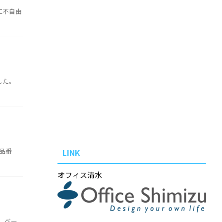
に不自由
した。
ム 品番
LINK
オフィス清水
 ベー