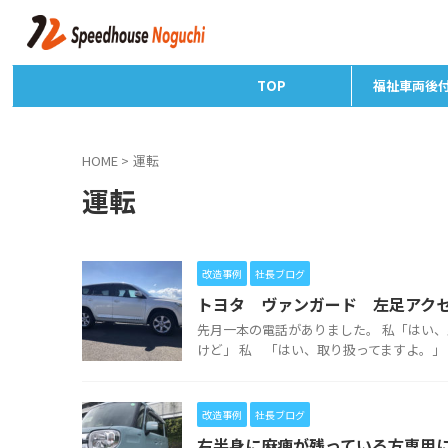
TOP
福祉車両後
HOME
>
運転
運転
改造事例
社長ブログ
トヨタ ヴァンガード 左足アク
先月一本の電話がありました。 私「はい
けど」 私 「はい、取り扱ってますよ。」 
改造事例
社長ブログ
右半身に麻痺が残っている方専用