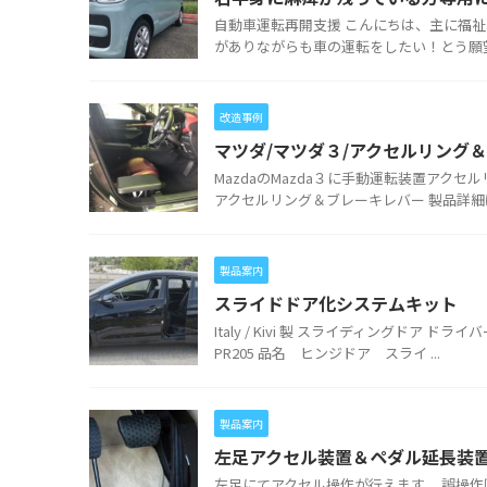
自動車運転再開支援 こんにちは、主に福
がありながらも車の運転をしたい！とう願望
改造事例
マツダ/マツダ３/アクセルリング
MazdaのMazda３に手動運転装置ア
アクセルリング＆ブレーキレバー 製品詳細は
製品案内
スライドドア化システムキット
Italy / Kivi 製 スライディング
PR205 品名 ヒンジドア スライ ...
製品案内
左足アクセル装置＆ペダル延長装
左足にてアクセル操作が行えます。 誤操作