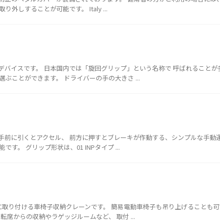
しすることが可能です。 Italy ...
デバイスです。 日本国内では「旋回グリップ」という名称で 呼ばれることが
ぶことができます。 ドライバーの手の大きさ ...
手前に引くとアクセル、 前方に押すとブレーキが作動する、シンプルな手動
。 グリップ形状は、01 INPタイプ ...
に取り付ける車椅子収納クレーンです。 簡易電動車椅子も吊り上げることも
転席からの収納やラゲッジルームなど、 取付 ...