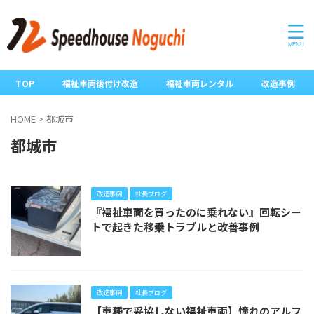
TOP
福祉車両後付け改造
福祉車両レンタル
改造事例
HOME
>
都城市
都城市
改造事例
社長ブログ
『福祉車両を買ったのに乗れない』回転シー
トで起きた移乗トラブルと改善事例
改造事例
社長ブログ
【車種で妥協しない福祉車両】憧れのアルフ