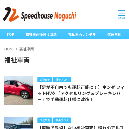
TOP
福祉車両後付け改造
福祉車両レンタル
改造事例
HOME
>
福祉車両
福祉車両
改造事例
社長ブログ
【足が不自由でも運転可能に！】ホンダ フィ
ットHVを「アクセルリング＆ブレーキレバ
ー」で手動運転仕様に改造！
改造事例
社長ブログ
【車種で妥協しない福祉車両】憧れのアルフ