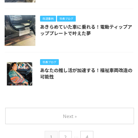
改造事例
社長ブログ
あきらめていた車に乗れる！電動ティップア
ッププレートで叶えた夢
社長ブログ
あなたの推し活が加速する！福祉車両改造の
可能性
Next »
1
2
…
4